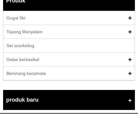
Produk
Gogal Ski
Topeng Menyelam
Set snorkeling
Gelas berbasikal
Berenang kacamata
produk baru