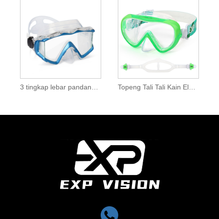
3 tingkap lebar pandangan cermin mata menyelam topeng
Topeng Tali Tali Kain Elastik untuk Scuba