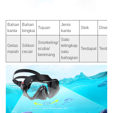
Bahan
Bahan
Jenis
Tujuan
Stok
Disesu
kanta
bingkai
kanta
Satu
Snorkeling/
Gelas
Silikon
tetingkap
scuba/
Terdapat
Terdapa
marah
cecair
satu
berenang
bahagian