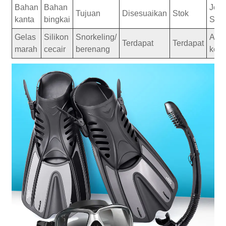
Bahan
Bahan
Jeni
Tujuan
Disesuaikan
Stok
kanta
bingkai
Snor
Gelas
Silikon
Snorkeling/
Atas
Terdapat
Terdapat
marah
cecair
berenang
keri