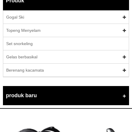
Produk
Gogal Ski
Topeng Menyelam
Set snorkeling
Gelas berbasikal
Berenang kacamata
produk baru